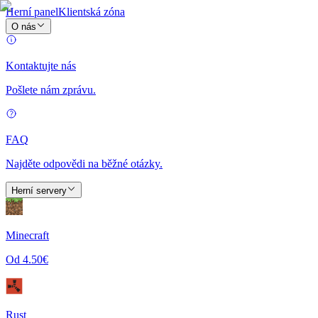
Herní panel
Klientská zóna
O nás
Kontaktujte nás
Pošlete nám zprávu.
FAQ
Najděte odpovědi na běžné otázky.
Herní servery
Minecraft
Od 4.50€
Rust