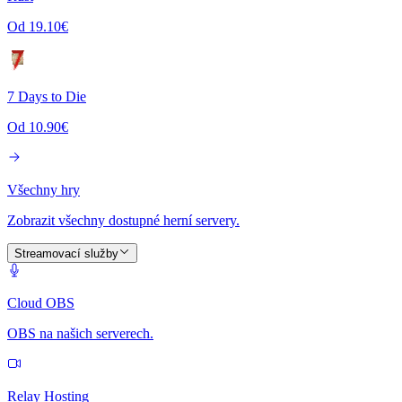
Od 19.10€
7 Days to Die
Od 10.90€
Všechny hry
Zobrazit všechny dostupné herní servery.
Streamovací služby
Cloud OBS
OBS na našich serverech.
Relay Hosting