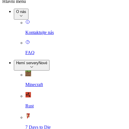
Hlavní menu
O nás
Kontaktujte nás
FAQ
Herní servery
Nové
Minecraft
Rust
7 Days to Die