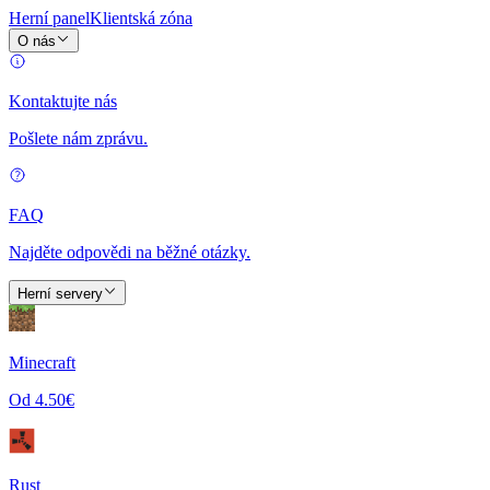
Herní panel
Klientská zóna
O nás
Kontaktujte nás
Pošlete nám zprávu.
FAQ
Najděte odpovědi na běžné otázky.
Herní servery
Minecraft
Od 4.50€
Rust