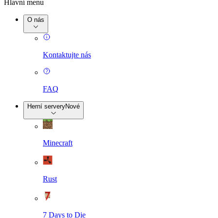
Hlavní menu
O nás
Kontaktujte nás
FAQ
Herní servery
Nové
Minecraft
Rust
7 Days to Die