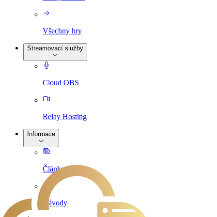
Všechny hry
Streamovací služby
Cloud OBS
Relay Hosting
Informace
Články
Návody