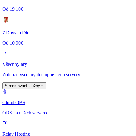
Od 19.10€
7 Days to Die
Od 10.90€
Všechny hry
Zobrazit všechny dostupné herní servery.
Streamovací služby
Cloud OBS
OBS na našich serverech.
Relay Hosting