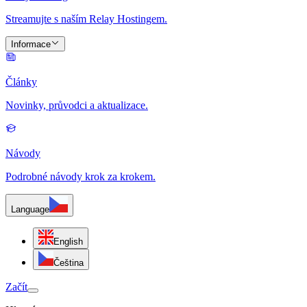
Streamujte s naším Relay Hostingem.
Informace
Články
Novinky, průvodci a aktualizace.
Návody
Podrobné návody krok za krokem.
Language
English
Čeština
Začít